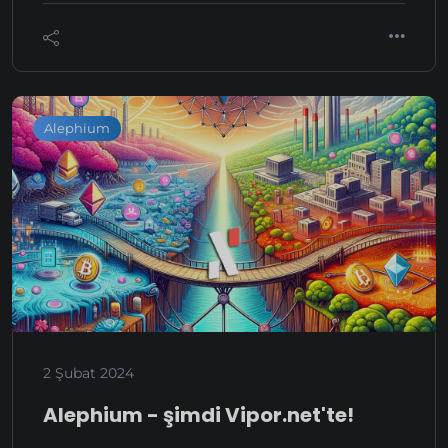
Alephium
2 Şubat 2024
Alephium - şimdi Vipor.net'te!