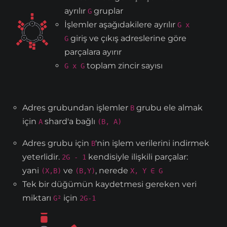
ayrılır
gruplar
G
İşlemler aşağıdakilere ayrılır
G x
giriş ve çıkış adreslerine göre
G
parçalara ayırır
toplam zincir sayısı
G x G
Adres grubundan işlemler
grubu ele almak
B
için
shard'a bağlı
A
(B, A)
Adres grubu için
'nin işlem verilerini indirmek
B
yeterlidir.
kendisiyle ilişkili parçalar:
2G - 1
yani
ve
, nerede
(X,B)
(B,Y)
X, Y ∈ G
Tek bir düğümün kaydetmesi gereken veri
miktarı
için
G²
2G-1