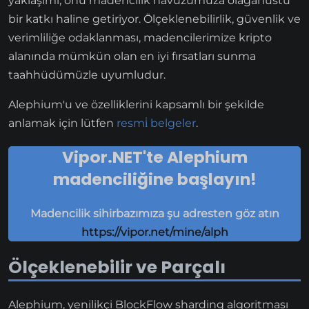
yaklaşımı, onu madencilik havuzumuza olağanüstü
bir katkı haline getiriyor. Ölçeklenebilirlik, güvenlik ve
verimliliğe odaklanması, madencilerimize kripto
alanında mümkün olan en iyi fırsatları sunma
taahhüdümüzle uyumludur.
Alephium'u ve özelliklerini kapsamlı bir şekilde
anlamak için lütfen
resmi̇ belgeler
.
Vipor.NET'te Alephium
madenciliğine başlayın!
Madencilik sihirbazımıza şu adresten göz atın
https://vipor.net/mine/alph
Ölçeklenebilir ve Parçalı
Alephium, yenilikçi BlockFlow sharding algoritması