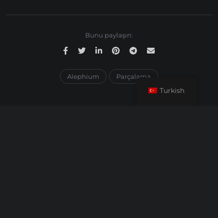
Bunu paylaşın:
Alephium
Parçalama
Turkish
Önceki Yazı
SATOXCOIN - havuzumuza yeni bir
P2E ilavesi
Sonraki Yazı