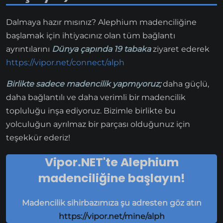
Dalmaya hazır mısınız? Alephium madenciliğine
başlamak için ihtiyacınız olan tüm bağlantı
ayrıntılarını
Dünya çapında 19 tabaka
ziyaret ederek
https://vipor.net/connect/alph
Birlikte sadece madencilik yapmıyoruz;
daha güçlü,
daha bağlantılı ve daha verimli bir madencilik
topluluğu inşa ediyoruz. Bizimle birlikte bu
yolculuğun ayrılmaz bir parçası olduğunuz için
teşekkür ederiz!
Vipor.NET'te Alephium
madenciliğine başlayın!
Madencilik sihirbazımıza şu adresten göz atın
https://vipor.net/mine/alph