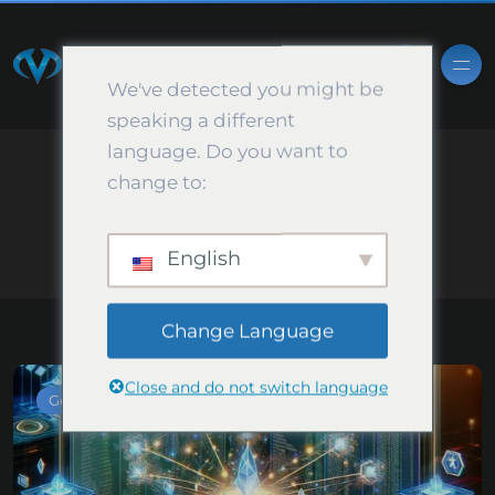
We've detected you might be
speaking a different
language. Do you want to
change to:
Général
Vipor.NET BLOG
Général
English
Change Language
Close and do not switch language
Général