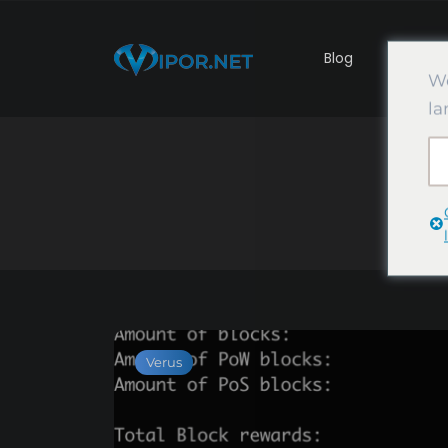
Blog
Madenci
We
la
Verus