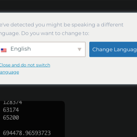
lik Havuzları
Vipor.NET
've detected you might be speaking a different
nguage. Do you want to change to:
English
Change Languag
Verus
Close and do not switch
Vipor.NET BLOG
Verus
language