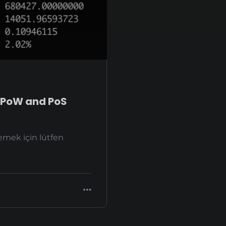
 PoW and PoS
emek için lütfen