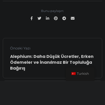
Bunu paylaşın:
Önceki Yazı
Alephium: Daha Düşük Ücretler, Erken
Ödemeler ve İnanılmaz Bir Topluluğa
Bağırış
Turkish
Sonraki Yazı
Vipor: 0% Havuz Ücreti ve En Hızlı
Alephium Ödemeleri, Rakip Havuzları