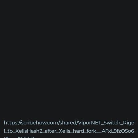
https://scribehow.com/shared/ViporNET_Switch_Rige
l_to_XelisHash2_after_Xelis_hard_fork__AFxL9fzOSo6