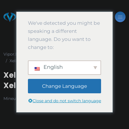
We've detected you might be
speaking a different
language. Do you want to
change to:
Vipor.NET BLOG
Mineurs
Rigel
Xelis Hard Fork : Passage à XelishHash2
English
Xelis Hard Fork : Passage à
XelishHash2
Change Language
Mineurs
,
Rigel
,
SRB Miner
,
Xelis
10 juillet 2024
Close and do not switch language