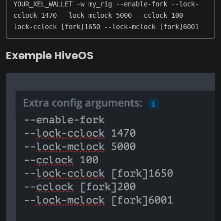
YOUR_XEL_WALLET -w my_rig --enable-fork --lock-
cclock 1470 --lock-mclock 5000 --cclock 100 --
lock-cclock [fork]1650 --lock-mclock [fork]6001
Exemple HiveOS