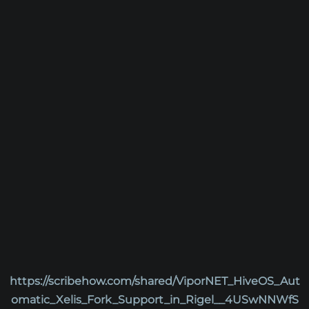
https://scribehow.com/shared/ViporNET_HiveOS_Aut
omatic_Xelis_Fork_Support_in_Rigel__4USwNNWfS