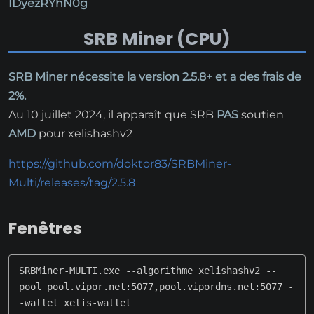
IDyezRYhN0g
SRB Miner (CPU)
SRB Miner nécessite la version 2.5.8+ et a des frais de
2%.
Au 10 juillet 2024, il apparaît que SRB
PAS
soutien
AMD
pour xelishashv2
https://github.com/doktor83/SRBMiner-
Multi/releases/tag/2.5.8
Fenêtres
SRBMiner-MULTI.exe --algorithme xelishashv2 --
pool pool.vipor.net:5077,pool.vipordns.net:5077 -
-wallet xelis-wallet