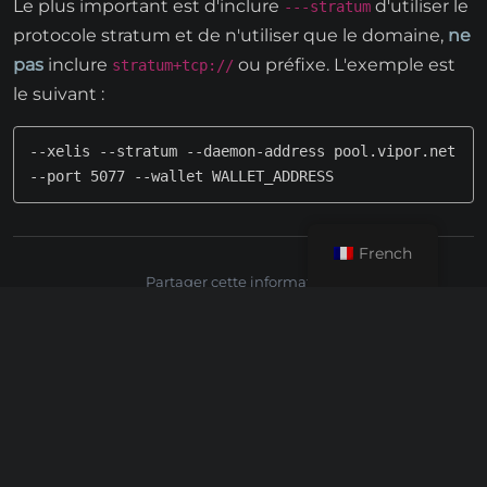
Le plus important est d'inclure
d'utiliser le
---stratum
protocole stratum et de n'utiliser que le domaine,
ne
pas
inclure
ou préfixe. L'exemple est
stratum+tcp://
le suivant :
--xelis --stratum --daemon-address pool.vipor.net 
--port 5077 --wallet WALLET_ADDRESS
French
Partager cette information :
Rigel
SRB Miner
Xelis