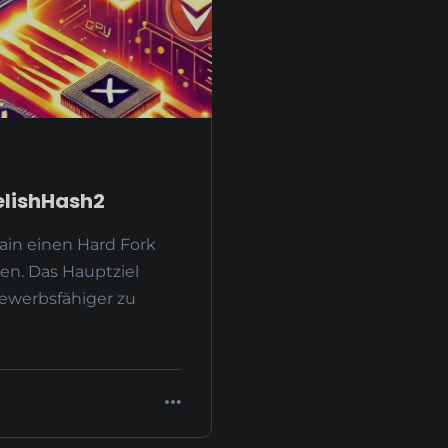
XelishHash2
hain einen Hard Fork
en. Das Hauptziel
bewerbsfähiger zu