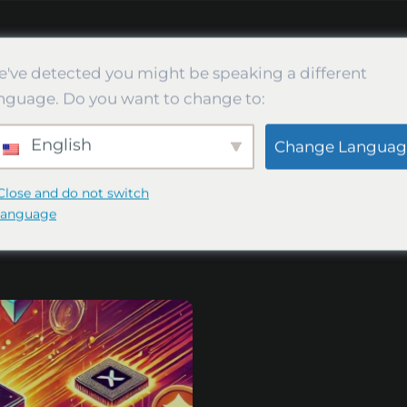
u-Pools
Vipor.NET
've detected you might be speaking a different
nguage. Do you want to change to:
English
Change Languag
SRB Bergmann
Close and do not switch
Vipor.NET BLOG
SRB Bergmann
language