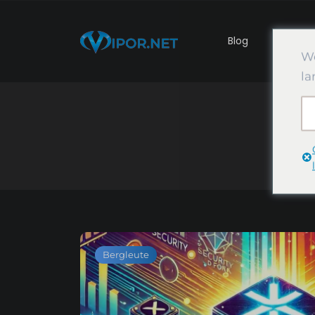
Blog
Bergba
We
la
Bergleute